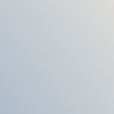
Consultant SEO et
stratégie digitale B2B pour
développer votre visibilité
en ligne
Consultant SEO et stratégie digitale B2B, ancien
responsable marketing digital, j’accompagne les
entreprises dans leur développement en ligne en leur
proposant des stratégies et des sites performants sur
mesure, bien référencés et orientés résultats.
Aujourd’hui, avoir un site web ne suffit plus. Pour réussir,
il faut une stratégie digitale efficace, un référencement
naturel optimisé et une stratégie de contenu mise en
place. C’est précisément là à ces étapes que